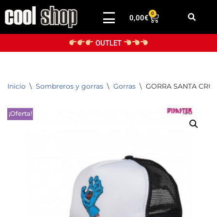
0
0,00
€
Saltar
al
OUTLET
contenido
Inicio
\
Sombreros y gorras
\
Gorras
\
GORRA SANTA CRUZ
¡Oferta!