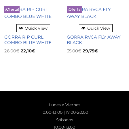
¡Oferta!
¡Oferta!
Quick View
Quick View
GORRA RIP CURL
GORRA RVCA FLY AWAY
COMBO BLUE WHITE
BLACK
26,00
€
22,10
€
35,00
€
29,75
€
Lunes a Viernes
10:00-13:00 | 17:00-20:00
Sábados
10:00-13:00