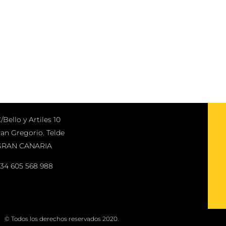
/Bello y Artiles 10
an Gregorio. Telde
GRAN CANARIA
34 605 568 988
© Todos los derechos reservados 2020.