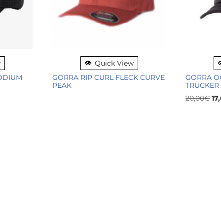
w
Quick View
ODIUM
GORRA RIP CURL FLECK CURVE
GORRA O
PEAK
TRUCKER
20,00
€
17