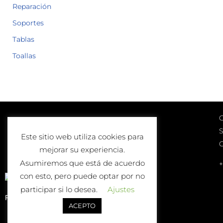
Reparación
Soportes
Tablas
Toallas
C
Lunes a Viernes
S
10:00-13:00 | 17:00-20:00
Este sitio web utiliza cookies para
Sábados
mejorar su experiencia.
10:00-13:00
Asumiremos que está de acuerdo
+
con esto, pero puede optar por no
participar si lo desea.
Ajustes
Política de Devolución o Cambio
ACEPTO