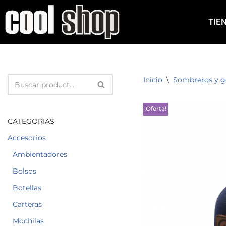
TIE
Saltar
al
contenido
Inicio
\
Sombreros y g
¡Oferta!
CATEGORIAS
Accesorios
Ambientadores
Bolsos
Botellas
Carteras
Mochilas