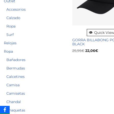
Outlet
Accesorios
Calzado
Ropa
Quick Vie
Surf
GORRA BILLABONG P
Relojes
BLACK
25,95
€
22,06
€
Ropa
Bañadores
Bermudas
Calcetines
Camisa
Camisetas
Chandal
Chaquetas