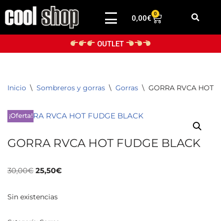
0
0,00
€
Saltar
al
OUTLET
contenido
Inicio
\
Sombreros y gorras
\
Gorras
\
GORRA RVCA HOT 
¡Oferta!
GORRA RVCA HOT FUDGE BLACK
30,00
€
25,50
€
Sin existencias