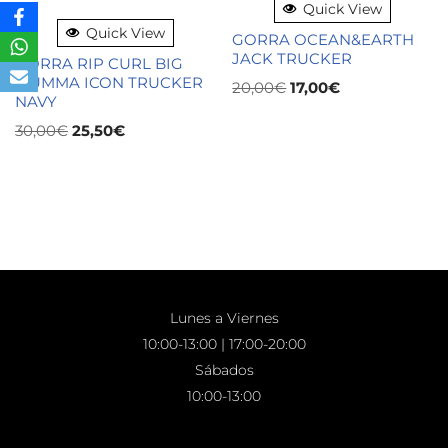
Quick View
Quick View
GORRA OCEAN&EARTH
JACK TRUCKER
GORRA RIP CURL BIG
MUMMA ICON TRUCKER
20,00
€
17,00
€
NAVY
30,00
€
25,50
€
Lunes a Viernes
10:00-13:00 | 17:00-20:00
Sábados
10:00-13:00