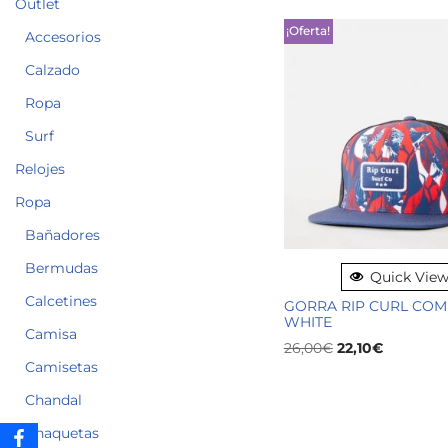
Outlet
¡Oferta!
Accesorios
Calzado
Ropa
Surf
Relojes
Ropa
Bañadores
Bermudas
Quick Vie
Calcetines
GORRA RIP CURL CO
WHITE
Camisa
26,00
€
22,10
€
Camisetas
Chandal
Chaquetas