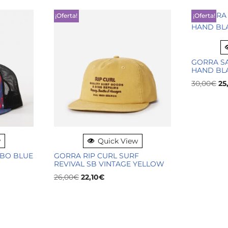
¡Oferta!
¡Oferta!
GORRA SA
HAND BL
30,00
€
25
w
Quick View
MBO BLUE
GORRA RIP CURL SURF
REVIVAL SB VINTAGE YELLOW
26,00
€
22,10
€