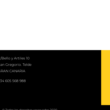
/Bello y Artiles 10
an Gregorio. Telde
GRAN CANARIA
34 605 568 988
© Todos los derechos reservados 2020.