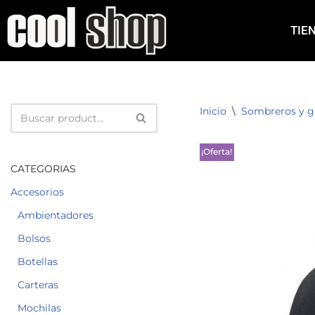
TIE
Saltar
al
contenido
Inicio
\
Sombreros y g
¡Oferta!
CATEGORIAS
Accesorios
Ambientadores
Bolsos
Botellas
Carteras
Mochilas