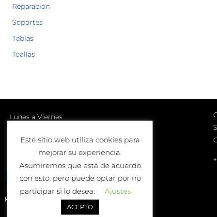
Reparación
Soportes
Tablas
Toallas
C
Lunes a Viernes
S
10:00-13:00 | 17:00-20:00
Este sitio web utiliza cookies para
Sábados
mejorar su experiencia.
10:00-13:00
+
Asumiremos que está de acuerdo
con esto, pero puede optar por no
participar si lo desea.
Ajustes
Política de Devolución o Cambio
ACEPTO