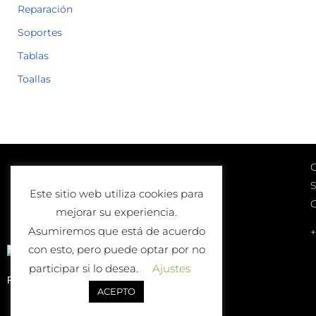
Reparación
Soportes
Tablas
Toallas
C
Lunes a Viernes
S
10:00-13:00 | 17:00-20:00
Este sitio web utiliza cookies para
Sábados
mejorar su experiencia.
10:00-13:00
Asumiremos que está de acuerdo
+
con esto, pero puede optar por no
participar si lo desea.
Ajustes
Política de Devolución o Cambio
ACEPTO