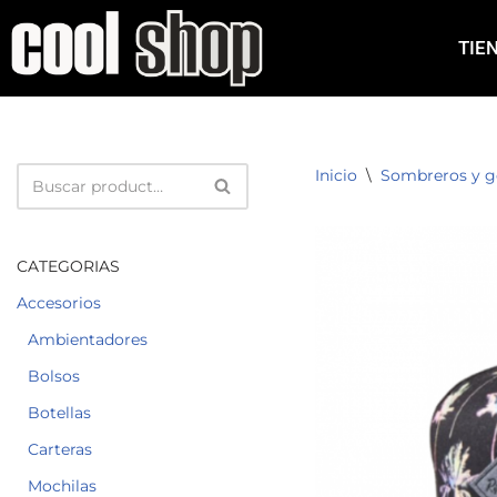
TIE
Saltar
al
contenido
Inicio
\
Sombreros y g
CATEGORIAS
Accesorios
Ambientadores
Bolsos
Botellas
Carteras
Mochilas