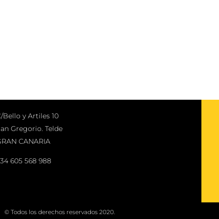
/Bello y Artiles 10
an Gregorio. Telde
GRAN CANARIA
34 605 568 988
© Todos los derechos reservados 2020.