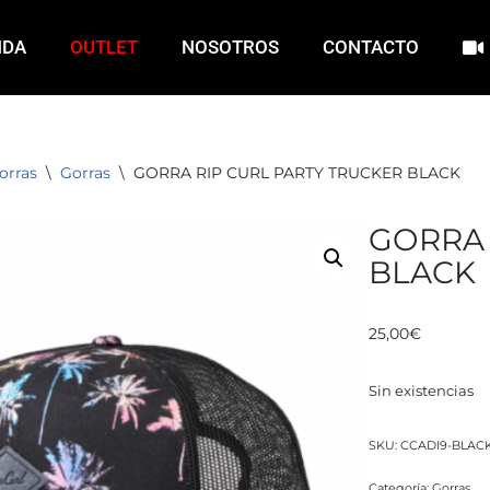
NDA
OUTLET
NOSOTROS
CONTACTO
orras
\
Gorras
\
GORRA RIP CURL PARTY TRUCKER BLACK
GORRA 
BLACK
25,00
€
Sin existencias
SKU:
CCADI9-BLAC
Categoría:
Gorras