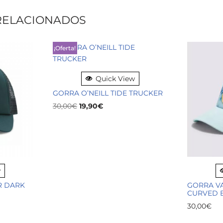
RELACIONADOS
¡Oferta!
Quick View
GORRA O’NEILL TIDE TRUCKER
30,00
€
19,90
€
w
R DARK
GORRA V
CURVED 
30,00
€