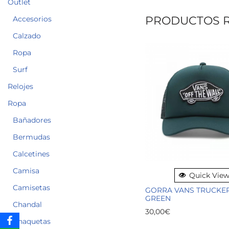
Outlet
PRODUCTOS 
Accesorios
Calzado
Ropa
Surf
Relojes
Ropa
Bañadores
Bermudas
Calcetines
Camisa
Quick Vie
Camisetas
GORRA VANS TRUCKE
GREEN
Chandal
30,00
€
Chaquetas