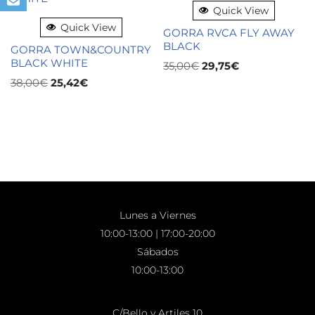
Quick View
Quick View
GORRA RVCA FLY AWAY
BLACK
GORRA TOWN&COUNTRY
BLACK WHITE
35,00
€
29,75
€
38,00
€
25,42
€
Lunes a Viernes
10:00-13:00 | 17:00-20:00
Sábados
10:00-13:00
C/Bello y Artiles 10