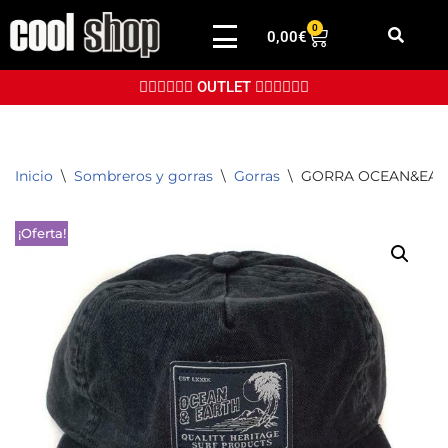
0
0,00
€
Saltar
al
👉🏼👉🏼👉🏼 OUTLET 👈🏼👈🏼👈🏼
contenido
Inicio
\
Sombreros y gorras
\
Gorras
\
GORRA OCEAN&EAR
¡Oferta!