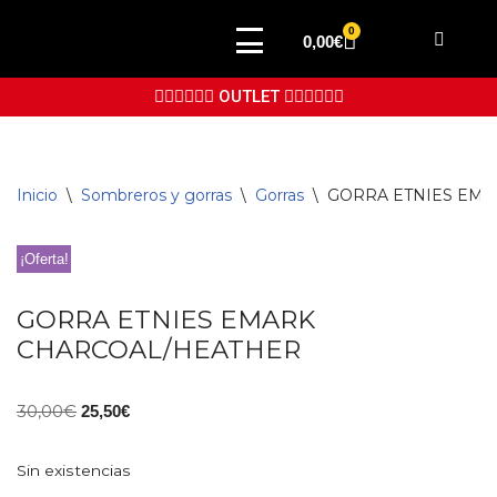
0
0,00
€
Saltar
al
👉🏼👉🏼👉🏼 OUTLET 👈🏼👈🏼👈🏼
contenido
Inicio
\
Sombreros y gorras
\
Gorras
\
GORRA ETNIES EM
¡Oferta!
GORRA ETNIES EMARK
CHARCOAL/HEATHER
30,00
€
25,50
€
Sin existencias