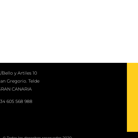
/Bello y Artiles 10
an Gregorio. Telde
GRAN CANARIA
34 605 568 988
© Todos los derechos reservados 2020.