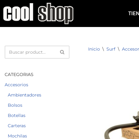
TIE
Saltar
al
contenido
Inicio
\
Surf
\
Accesor
CATEGORIAS
Accesorios
Ambientadores
Bolsos
Botellas
Carteras
Mochilas