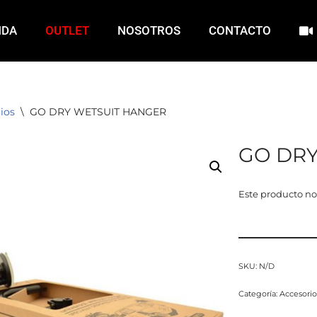
NDA
OUTLET
NOSOTROS
CONTACTO
ios
\
GO DRY WETSUIT HANGER
GO DRY
Este producto no
SKU:
N/D
Categoría:
Accesorio