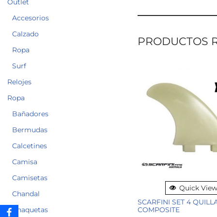
Outlet
Accesorios
Calzado
PRODUCTOS 
Ropa
Surf
Relojes
Ropa
Bañadores
Bermudas
Calcetines
Camisa
Camisetas
Quick Vie
Chandal
SCARFINI SET 4 QUIL
Chaquetas
COMPOSITE