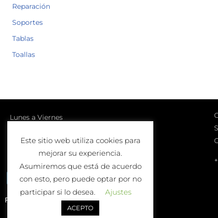
Reparación
Soportes
Tablas
Toallas
C
Lunes a Viernes
S
10:00-13:00 | 17:00-20:00
Este sitio web utiliza cookies para
Sábados
mejorar su experiencia.
10:00-13:00
+
Asumiremos que está de acuerdo
con esto, pero puede optar por no
participar si lo desea.
Ajustes
Política de Devolución o Cambio
ACEPTO