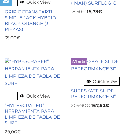
Quick View
(IMAN) SURFLOGIC
18,50
€
15,73
€
GRIP OCEAN&EARTH
SIMPLE JACK HYBRID
BLACK ORANGE (3
PIEZAS)
35,00
€
¡Oferta!
Quick View
SURFSKATE SLIDE
Quick View
PERFORMANCE 31”
209,90
€
167,92
€
“HYPESCRAPER”
HERRAMIENTA PARA
LIMPIEZA DE TABLA DE
SURF
29,00
€