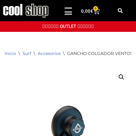
0
0,00
€
Saltar
al
👉🏼👉🏼👉🏼 OUTLET 👈🏼👈🏼👈🏼
contenido
Inicio
\
Surf
\
Accesorios
\
GANCHO COLGADOR VENTOSA