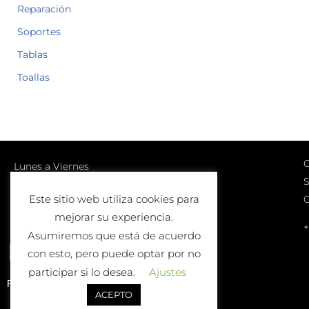
Reparación
Soportes
Tablas
Toallas
C
Lunes a Viernes
S
10:00-13:00 | 17:00-20:00
Este sitio web utiliza cookies para
Sábados
mejorar su experiencia.
10:00-13:00
+
Asumiremos que está de acuerdo
con esto, pero puede optar por no
participar si lo desea.
Ajustes
Política de Devolución o Cambio
ACEPTO