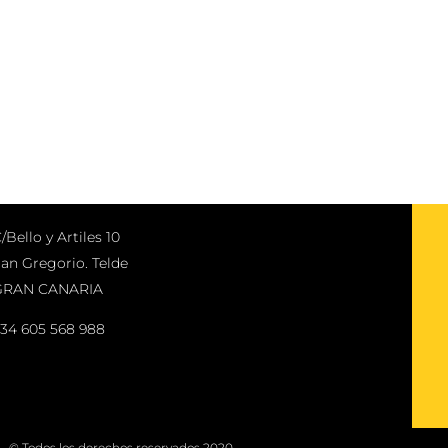
/Bello y Artiles 10
an Gregorio. Telde
GRAN CANARIA
34 605 568 988
© Todos los derechos reservados 2020.