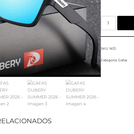
SKU:
N/D
Categoría:
Gafas
RELACIONADOS