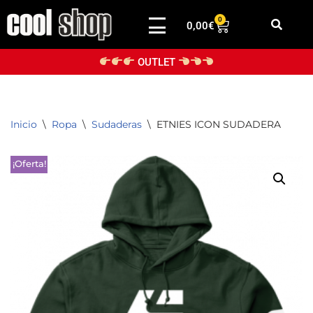
0
0,00
€
Saltar
al
OUTLET
contenido
Inicio
\
Ropa
\
Sudaderas
\
ETNIES ICON SUDADERA
¡Oferta!