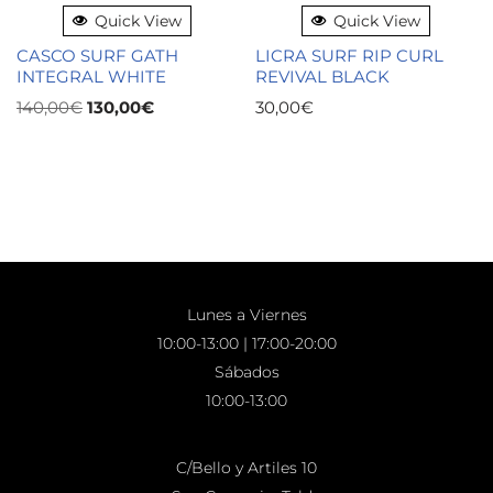
Quick View
Quick View
CASCO SURF GATH
LICRA SURF RIP CURL
INTEGRAL WHITE
REVIVAL BLACK
140,00
€
130,00
€
30,00
€
Lunes a Viernes
10:00-13:00 | 17:00-20:00
Sábados
10:00-13:00
C/Bello y Artiles 10