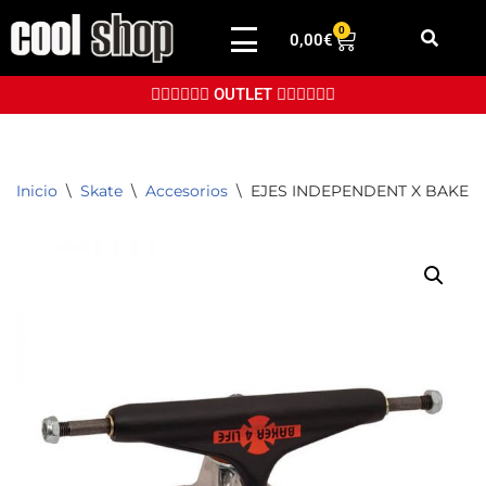
0
0,00
€
Saltar
al
👉🏼👉🏼👉🏼 OUTLET 👈🏼👈🏼👈🏼
contenido
Inicio
\
Skate
\
Accesorios
\
EJES INDEPENDENT X BAKER 4