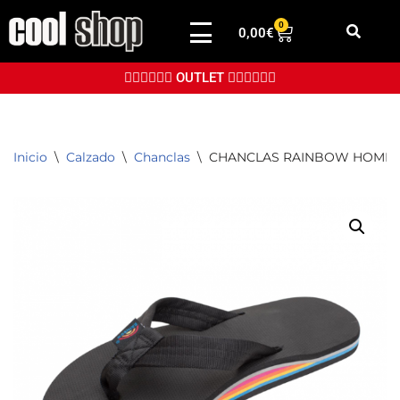
0
0,00
€
Saltar
al
👉🏼👉🏼👉🏼 OUTLET 👈🏼👈🏼👈🏼
contenido
Inicio
\
Calzado
\
Chanclas
\
CHANCLAS RAINBOW HOMB