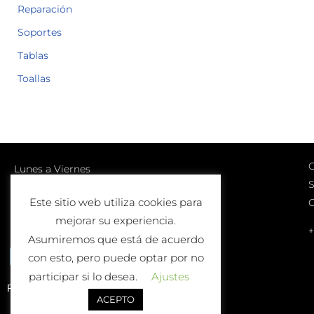
Reparación
Soportes
Tablas
Toallas
C
Lunes a Viernes
S
10:00-13:00 | 17:00-20:00
Este sitio web utiliza cookies para
Sábados
mejorar su experiencia.
10:00-13:00
+
Asumiremos que está de acuerdo
con esto, pero puede optar por no
participar si lo desea.
Ajustes
Política de Devolución o Cambio
ACEPTO