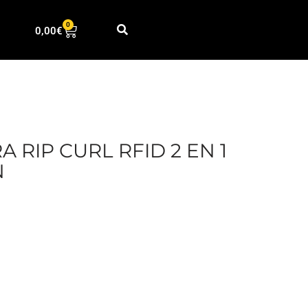
0
0,00
€
 RIP CURL RFID 2 EN 1
N