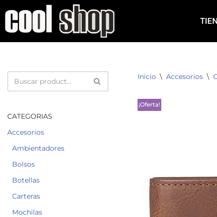
TIE
Saltar
al
contenido
Inicio
\
Accesorios
\
C
¡Oferta!
CATEGORIAS
Accesorios
Ambientadores
Bolsos
Botellas
Carteras
Mochilas