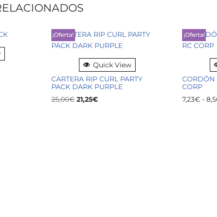
RELACIONADOS
¡Oferta!
¡Oferta!
w
Quick View
CARTERA RIP CURL PARTY
CORDÓN L
PACK DARK PURPLE
CORP
25,00
€
21,25
€
7,23
€
-
8,5