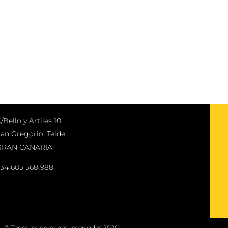
/Bello y Artiles 10
an Gregorio. Telde
GRAN CANARIA
34 605 568 988
© Todos los derechos reservados 2020.