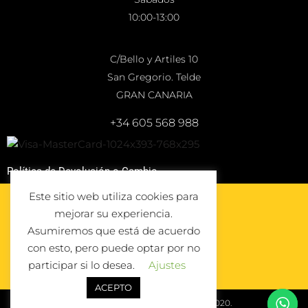
10:00-13:00
C/Bello y Artiles 10
San Gregorio. Telde
GRAN CANARIA
+34 605 568 988
Política de Devolución o Cambio
Este sitio web utiliza cookies para
mejorar su experiencia.
Asumiremos que está de acuerdo
con esto, pero puede optar por no
participar si lo desea.
Ajustes
ACEPTO
© Todos los derechos reservados 2020.