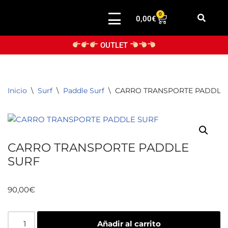
0
0,00
€
Saltar
al
OUTLET
contenido
Inicio
\
Surf
\
Paddle Surf
\
CARRO TRANSPORTE PADDLE
CARRO TRANSPORTE PADDLE
SURF
90,00
€
Añadir al carrito