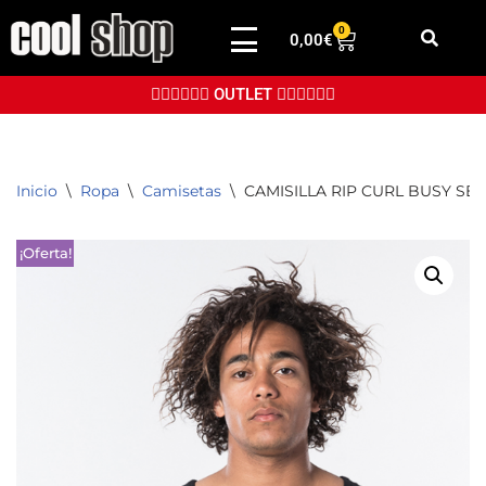
0
0,00
€
Saltar
al
👉🏼👉🏼👉🏼 OUTLET 👈🏼👈🏼👈🏼
contenido
Inicio
\
Ropa
\
Camisetas
\
CAMISILLA RIP CURL BUSY SE
¡Oferta!