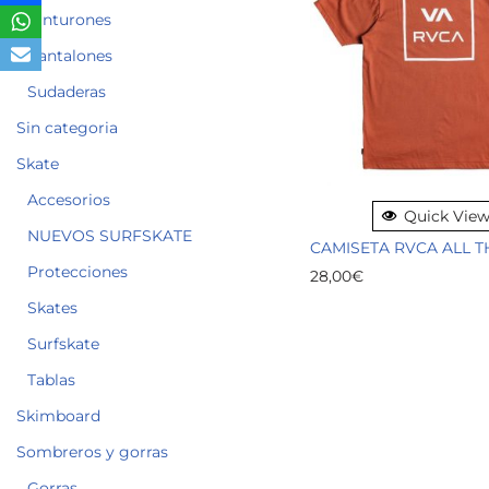
Cinturones
Pantalones
Sudaderas
Sin categoria
Skate
Accesorios
Quick Vie
NUEVOS SURFSKATE
CAMISETA RVCA ALL 
Protecciones
28,00
€
Skates
Surfskate
Tablas
Skimboard
Sombreros y gorras
Gorras