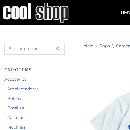
TIE
Saltar
al
contenido
Inicio
\
Ropa
\
Camis
CATEGORIAS
Accesorios
Ambientadores
Bolsos
Botellas
Carteras
Mochilas