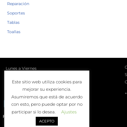
Reparación
Soportes
Tablas
Toallas
C
Lunes a Viernes
S
10:00-13:00 | 17:00-20:00
Este sitio web utiliza cookies para
Sábados
mejorar su experiencia.
10:00-13:00
+
Asumiremos que está de acuerdo
con esto, pero puede optar por no
participar si lo desea.
Ajustes
Política de Devolución o Cambio
ACEPTO