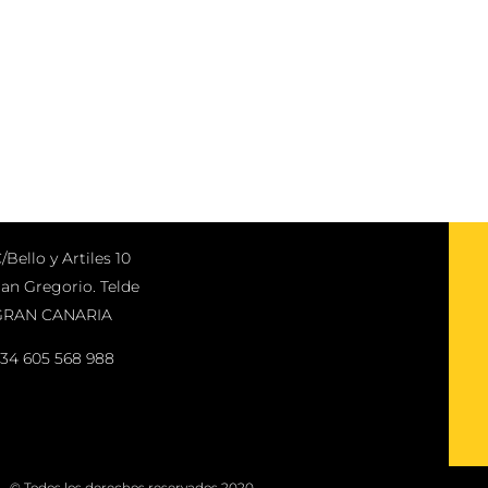
/Bello y Artiles 10
an Gregorio. Telde
GRAN CANARIA
34 605 568 988
© Todos los derechos reservados 2020.