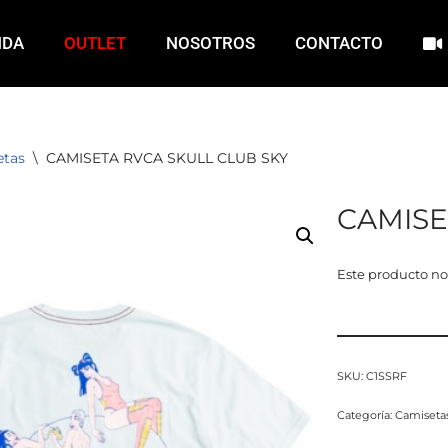
NDA
OUTLET
NOSOTROS
CONTACTO
etas
\
CAMISETA RVCA SKULL CLUB SKY
CAMISE
Este producto no
SKU:
C1SSRF
Categoría:
Camiseta