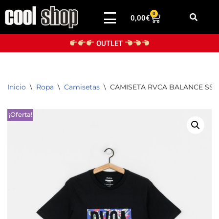
0
0,00
€
Saltar
al
OUTLET
contenido
Inicio
\
Ropa
\
Camisetas
\
CAMISETA RVCA BALANCE SS 
¡Oferta!