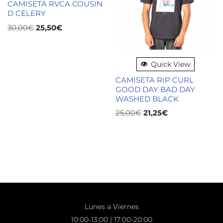
CAMISETA RVCA COUSIN
D CELERY
30,00
€
25,50
€
Quick View
CAMISETA RIP CURL
GOOD DAY BAD DAY
WASHED BLACK
25,00
€
21,25
€
Lunes a Viernes
10:00-13:00 | 17:00-20:00