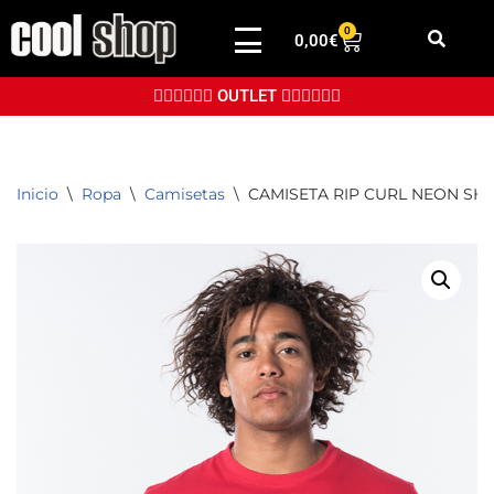
0
0,00
€
Saltar
al
👉🏼👉🏼👉🏼 OUTLET 👈🏼👈🏼👈🏼
contenido
Inicio
\
Ropa
\
Camisetas
\
CAMISETA RIP CURL NEON SH