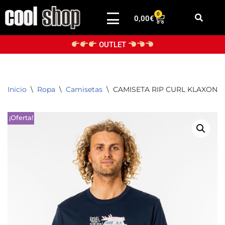
0
0,00
€
Saltar
al
OUTLET
contenido
Inicio
\
Ropa
\
Camisetas
\
CAMISETA RIP CURL KLAXON 
¡Oferta!