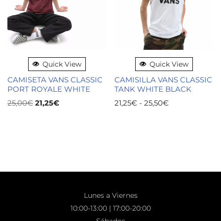
Quick View
Quick View
CAMISETA VANS CLASSIC
CAMISILLA VANS CLASSIC
PORT ROYALE WHITE
TANK WHITE BLACK
25,00
€
21,25
€
21,25
€
-
25,50
€
Lunes a Viernes
10:00-13:00 | 17:00-20:00