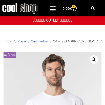
0
0,00
€
Saltar
al
👉🏼👉🏼👉🏼 OUTLET 👈🏼👈🏼👈🏼
contenido
Inicio
\
Ropa
\
Camisetas
\
CAMISETA RIP CURL GOOD DA
¡Oferta!