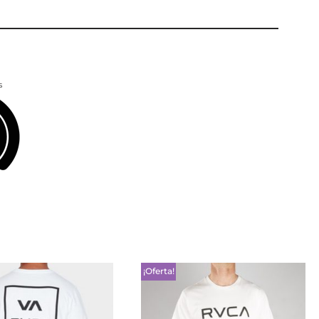
s
¡Oferta!