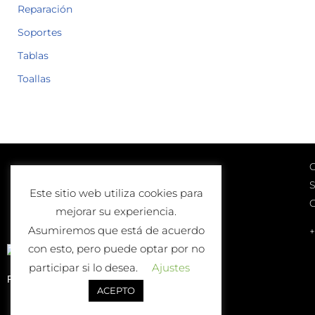
Reparación
Soportes
Tablas
Toallas
C
Lunes a Viernes
S
10:00-13:00 | 17:00-20:00
Este sitio web utiliza cookies para
Sábados
mejorar su experiencia.
10:00-13:00
Asumiremos que está de acuerdo
+
con esto, pero puede optar por no
participar si lo desea.
Ajustes
Política de Devolución o Cambio
ACEPTO