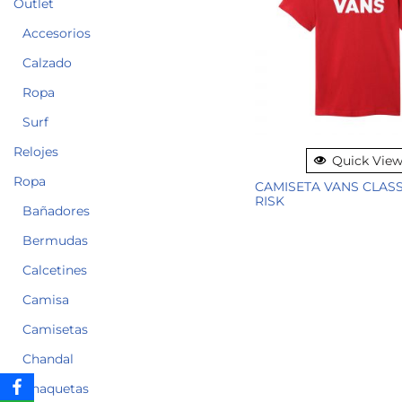
Outlet
Accesorios
Calzado
Ropa
Surf
Relojes
Quick Vie
Ropa
CAMISETA VANS CLASS
RISK
Bañadores
Bermudas
Calcetines
Camisa
Camisetas
Chandal
Chaquetas