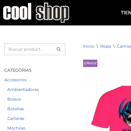
TIE
Saltar
al
contenido
Inicio
\
Ropa
\
Camis
¡Oferta!
CATEGORIAS
Accesorios
Ambientadores
Bolsos
Botellas
Carteras
Mochilas