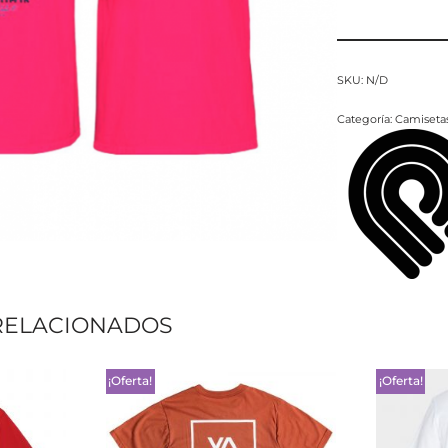
SKU:
N/D
Categoría:
Camiseta
RELACIONADOS
¡Oferta!
¡Oferta!