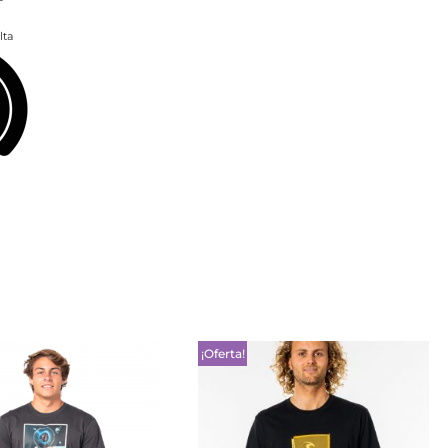
lta
¡Oferta!