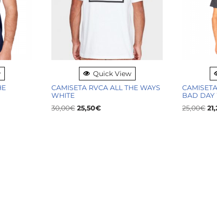
w
Quick View
HE
CAMISETA RVCA ALL THE WAYS
CAMISETA
WHITE
BAD DAY
30,00
€
25,50
€
25,00
€
21,