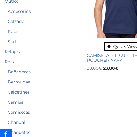
Outlet
Accesorios
Calzado
Ropa
Surf
Quick Vie
Relojes
CAMISETA RIP CURL T
POUCHER NAVY
Ropa
28,00
€
23,80
€
Bañadores
Bermudas
Calcetines
Camisa
Camisetas
Chandal
Chaquetas