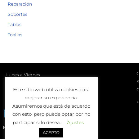
Reparación
Soportes
Tablas
Toallas
C
Lunes a Viernes
S
10:00-13:00 | 17:00-20:00
Este sitio web utiliza cookies para
Sábados
mejorar su experiencia.
10:00-13:00
+
Asumiremos que está de acuerdo
con esto, pero puede optar por no
participar si lo desea.
Ajustes
Política de Devolución o Cambio
ACEPTO