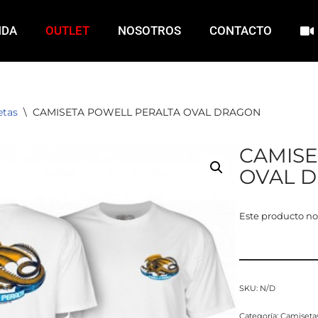
NDA
OUTLET
NOSOTROS
CONTACTO
etas
\
CAMISETA POWELL PERALTA OVAL DRAGON
CAMISE
OVAL 
Este producto no
SKU:
N/D
Categoría:
Camiseta