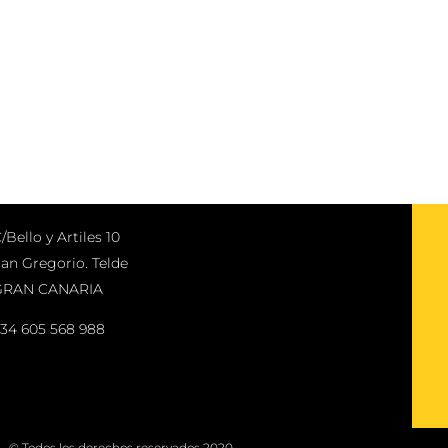
/Bello y Artiles 10
an Gregorio. Telde
GRAN CANARIA
34 605 568 988
© Todos los derechos reservados 2020.