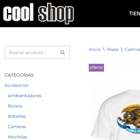
TIE
Saltar
al
contenido
Inicio
\
Ropa
\
Camis
¡Oferta!
CATEGORIAS
Accesorios
Ambientadores
Bolsos
Botellas
Carteras
Mochilas