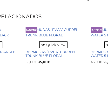
RELACIONADOS
¡Oferta!
¡Oferta!
w
Quick View
RIANGLE
BERMUDAS “RVCA” CURREN
BERMUDA
TRUNK BLUE FLORAL
WATER 5 
55,00
€
35,00
€
45,00
€
25