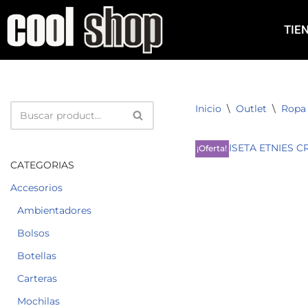
TIE
Saltar
al
contenido
Inicio
\
Outlet
\
Ropa
¡Oferta!
CATEGORIAS
Accesorios
Ambientadores
Bolsos
Botellas
Carteras
Mochilas