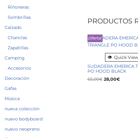
Riñoneras
Sombrillas
PRODUCTOS 
Calzado
Chanclas
¡Oferta!
Zapatillas
Quick Vie
Camping
SUDADERA EMERICA T
Accesorios
PO HOOD BLACK
Decoración
65,00
€
28,00
€
Gafas
Música
nueva colección
nuevo bodyboard
nuevo neopreno