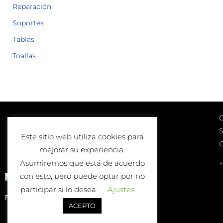
Reparación
Soportes
Tablas
Toallas
C
Lunes a Viernes
S
10:00-13:00 | 17:00-20:00
Este sitio web utiliza cookies para
Sábados
mejorar su experiencia.
10:00-13:00
Asumiremos que está de acuerdo
+
con esto, pero puede optar por no
participar si lo desea.
Ajustes
Política de Devolución o Cambio
ACEPTO