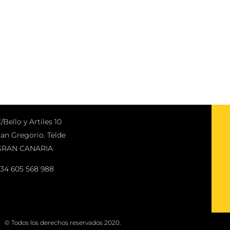
/Bello y Artiles 10
an Gregorio. Telde
GRAN CANARIA
34 605 568 988
© Todos los derechos reservados 2020.