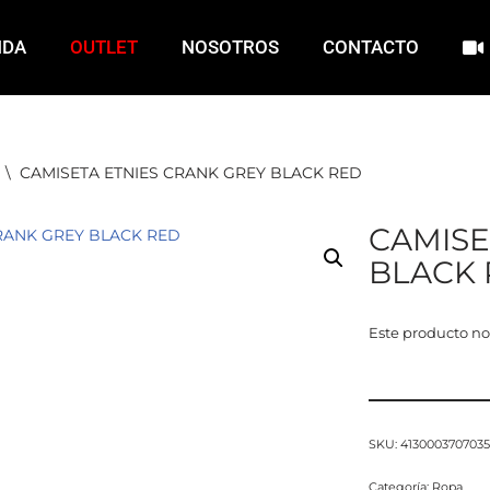
NDA
OUTLET
NOSOTROS
CONTACTO
\
CAMISETA ETNIES CRANK GREY BLACK RED
CAMISE
BLACK
Este producto no
SKU:
413000370703
Categoría:
Ropa