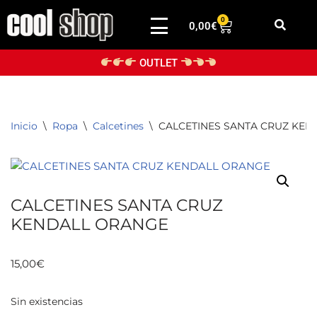
0
0,00
€
Saltar
al
OUTLET
contenido
Inicio
\
Ropa
\
Calcetines
\
CALCETINES SANTA CRUZ KE
CALCETINES SANTA CRUZ
KENDALL ORANGE
15,00
€
Sin existencias