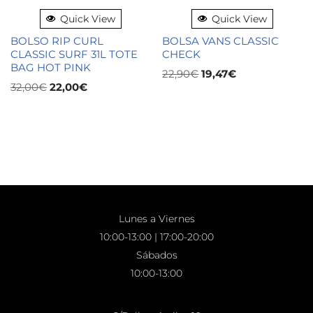
Quick View
Quick View
BOLSO RIP CURL
BOLSA VANS CLASSIC
CLASSIC SURF 31L TOTE
CHECK
BAG HOT PINK
22,90
€
19,47
€
32,00
€
22,00
€
Lunes a Viernes
10:00-13:00 | 17:00-20:00
Sábados
10:00-13:00