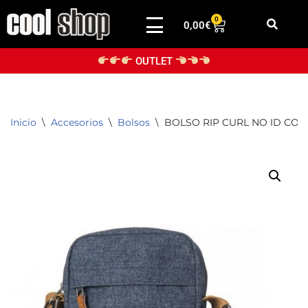
0
0,00
€
Saltar
al
OUTLET
contenido
Inicio
\
Accesorios
\
Bolsos
\
BOLSO RIP CURL NO ID CO