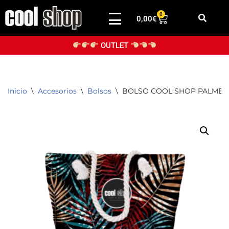
0
0,00
€
Saltar
al
OUTLET
contenido
Inicio
\
Accesorios
\
Bolsos
\
BOLSO COOL SHOP PALMER