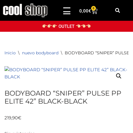
0
0,00
€
Saltar
al
OUTLET
contenido
Inicio
\
nuevo bodyboard
\
BODYBOARD “SNIPER” PULSE PP
BODYBOARD “SNIPER” PULSE PP
ELITE 42” BLACK-BLACK
219,90
€