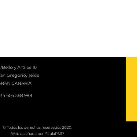
/Bello y Artiles 10
an Gregorio. Telde
GRAN CANARIA
34 605 568 988
© Todos los derechos reservados 2020.
Web diseñada por
PaulaPMP