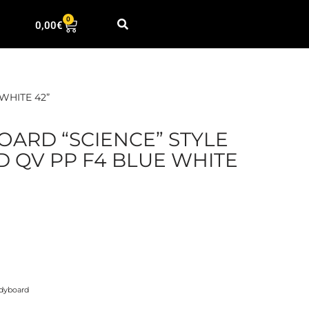
0
0,00
€
WHITE 42”
ARD “SCIENCE” STYLE
 QV PP F4 BLUE WHITE
dyboard