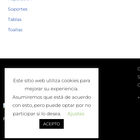
Soportes
Tablas
Toallas
C
Lunes a Viernes
S
10:00-13:00 | 17:00-20:00
Este sitio web utiliza cookies para
Sábados
mejorar su experiencia.
10:00-13:00
Asumiremos que está de acuerdo
+
con esto, pero puede optar por no
participar si lo desea.
Ajustes
Política de Devolución o Cambio
ACEPTO