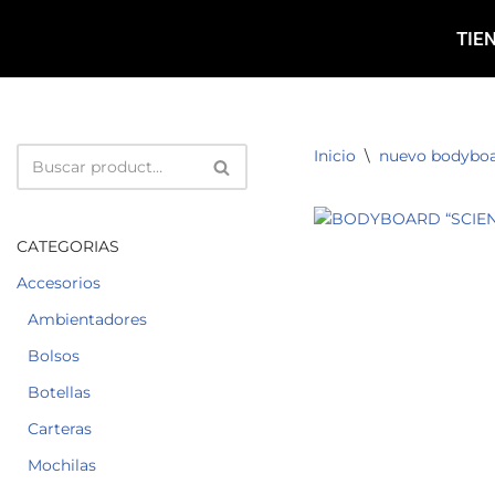
TIE
Saltar
al
contenido
Inicio
\
nuevo bodybo
CATEGORIAS
Accesorios
Ambientadores
Bolsos
Botellas
Carteras
Mochilas