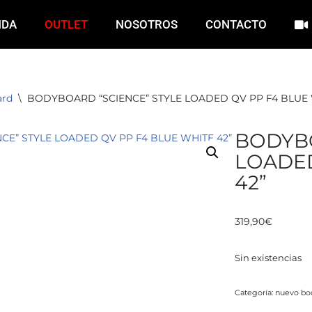
NDA
OUTLET
NOSOTROS
CONTACTO
ard
\
BODYBOARD “SCIENCE” STYLE LOADED QV PP F4 BLUE 
BODYBO
LOADED
42”
319,90
€
Sin existencias
Categoría:
nuevo bo