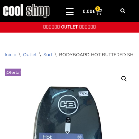
0
0,00
€
Saltar
al
👉🏼👉🏼👉🏼 OUTLET 👈🏼👈🏼👈🏼
contenido
Inicio
\
Outlet
\
Surf
\
BODYBOARD HOT BUTTERED SHRED
¡Oferta!