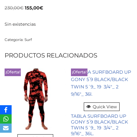
230,00
€
155,00
€
Sin existencias
Categoría:
Surf
PRODUCTOS RELACIONADOS
¡Oferta!
¡Oferta!
Quick View
TABLA SURFBOARD UP
GONY 5 ́9 BLACK/BLACK
TWIN 5´9_ 19 3/4″_ 2
9/16″_ 36L.