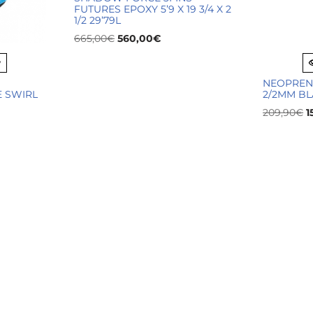
FUTURES EPOXY 5’9 X 19 3/4 X 2
1/2 29’79L
665,00
€
560,00
€
w
NEOPREN
 SWIRL
2/2MM BL
209,90
€
1