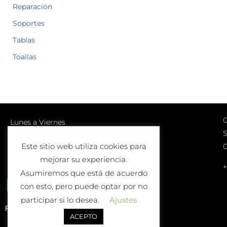
Reparación
Soportes
Tablas
Toallas
C
Lunes a Viernes
S
10:00-13:00 | 17:00-20:00
Este sitio web utiliza cookies para
Sábados
mejorar su experiencia.
10:00-13:00
+
Asumiremos que está de acuerdo
con esto, pero puede optar por no
participar si lo desea.
Ajustes
Política de Devolución o Cambio
ACEPTO