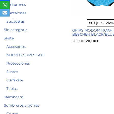
Cinturones
Pantalones
Sudaderas
Quick Vie
Sin categoria
GRIPS MODOM NOAH
BESCHEN BLACK/BLUE
Skate
28,00
€
20,00
€
Accesorios
NUEVOS SURFSKATE
Protecciones
Skates
Surfskate
Tablas
Skimboard
Sombreros y gorras
Gorras