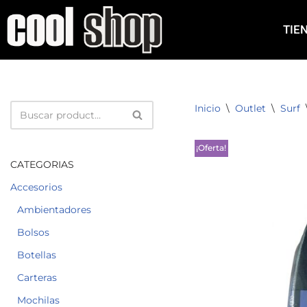
TIE
Saltar
al
contenido
Inicio
\
Outlet
\
Surf
¡Oferta!
CATEGORIAS
Accesorios
Ambientadores
Bolsos
Botellas
Carteras
Mochilas