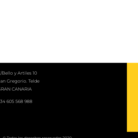
/Bello y Artiles 10
an Gregorio. Telde
GRAN CANARIA
34 605 568 988
© Todos los derechos reservados 2020.