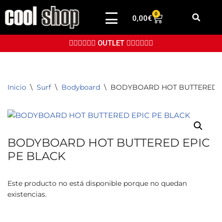
0
0,00
€
Saltar
al
👉🏼👉🏼👉🏼 OUTLET 👈🏼👈🏼👈🏼
contenido
Inicio
\
Surf
\
Bodyboard
\
BODYBOARD HOT BUTTERED E
BODYBOARD HOT BUTTERED EPIC
PE BLACK
Este producto no está disponible porque no quedan
existencias.