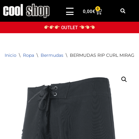
0
0,00
€
Saltar
al
OUTLET
contenido
Inicio
\
Ropa
\
Bermudas
\
BERMUDAS RIP CURL MIRAGE 