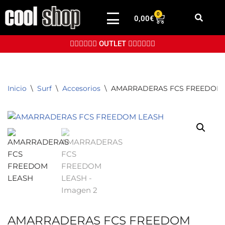
0
0,00
€
Saltar
al
👉🏼👉🏼👉🏼 OUTLET 👈🏼👈🏼👈🏼
contenido
Inicio
\
Surf
\
Accesorios
\
AMARRADERAS FCS FREEDOM 
AMARRADERAS FCS FREEDOM