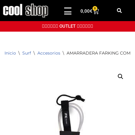
0
0,00
€
Saltar
al
👉🏼👉🏼👉🏼 OUTLET 👈🏼👈🏼👈🏼
contenido
Inicio
\
Surf
\
Accesorios
\
AMARRADERA FARKING COMP 