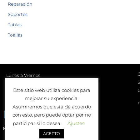
Reparación
Soportes
Tablas
Toallas
C
Lunes a Viernes
S
10:00-13:00 | 17:00-20:00
Este sitio web utiliza cookies para
Sábados
mejorar su experiencia.
10:00-13:00
+
Asumiremos que está de acuerdo
con esto, pero puede optar por no
participar si lo desea.
Ajustes
Política de Devolución o Cambio
ACEPTO