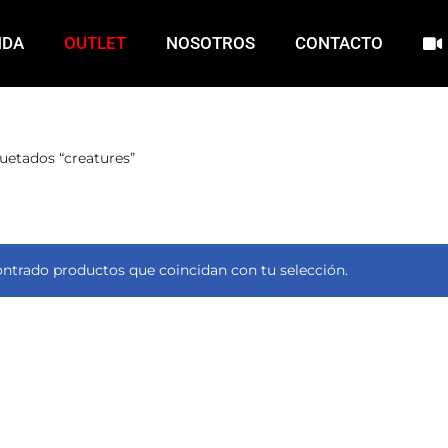
NDA
OUTLET
NOSOTROS
CONTACTO
uetados “creatures”
ntrado productos que coincidan con tu selección.