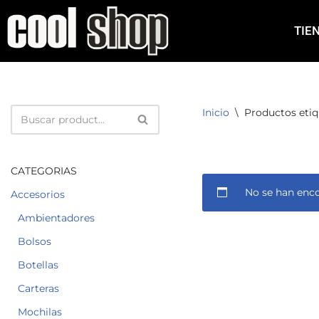
TIE
Saltar
al
contenido
Inicio
\
Productos etiq
CATEGORIAS
No se han enco
Accesorios
Ambientadores
Bolsos
Botellas
Carteras
Mochilas