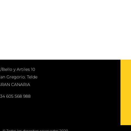
/Bello y Artiles 10
an Gregorio. Telde
GRAN CANARIA
34 605 568 988
© Todos los derechos reservados 2020.