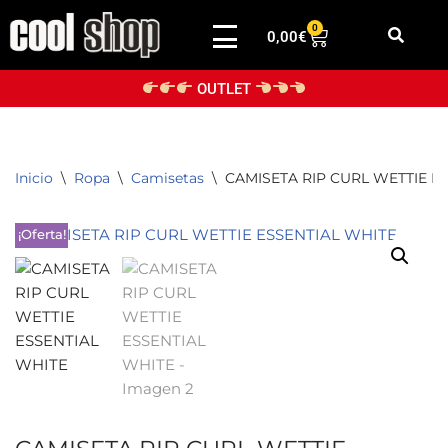
0
0,00
€
Saltar
al
OUTLET
contenido
Inicio
\
Ropa
\
Camisetas
\
CAMISETA RIP CURL WETTIE E
¡Oferta!